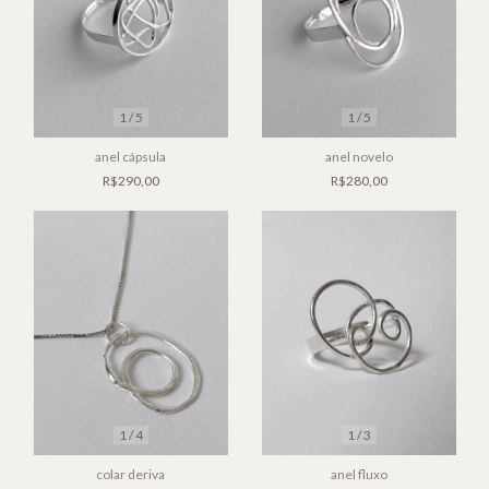
1
/
5
1
/
5
anel cápsula
anel novelo
R$290,00
R$280,00
1
/
4
1
/
3
colar deriva
anel fluxo