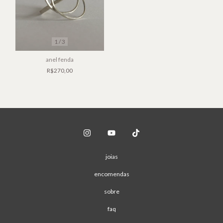
1
/
3
anel fenda
R$270,00
joias
encomendas
sobre
faq